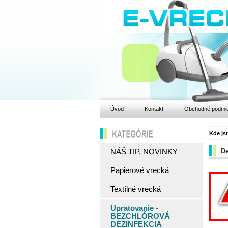
Úvod
Kontakt
Obchodné podmi
Kde js
KATEGÓRIE
De
NÁŠ TIP, NOVINKY
Papierové vrecká
Textílné vrecká
Upratovanie -
BEZCHLÓROVÁ
DEZINFEKCIA