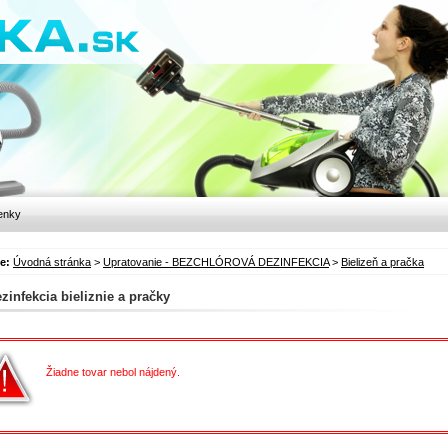
enky
te:
Úvodná stránka
>
Upratovanie - BEZCHLÓROVÁ DEZINFEKCIA
>
Bielizeň a pračka
zinfekcia bieliznie a pračky
Žiadne tovar nebol nájdený.