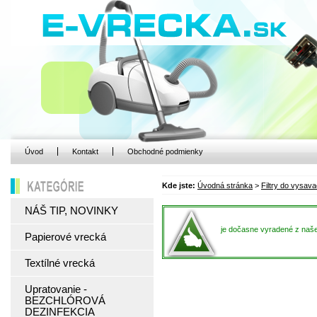
Úvod
Kontakt
Obchodné podmienky
Kde jste:
Úvodná stránka
>
Filtry do vysav
KATEGÓRIE
NÁŠ TIP, NOVINKY
je dočasne vyradené z naše
Papierové vrecká
Textílné vrecká
Upratovanie -
BEZCHLÓROVÁ
DEZINFEKCIA