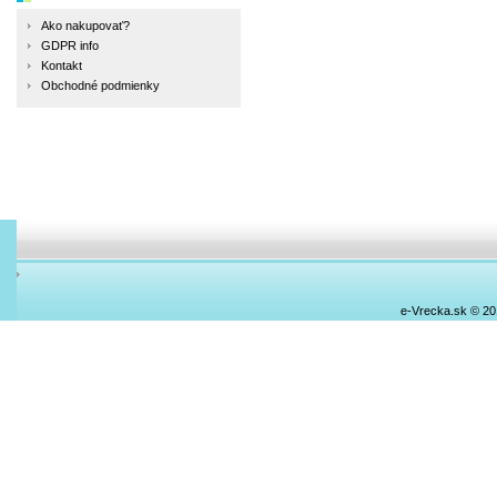
Ako nakupovať?
GDPR info
Kontakt
Obchodné podmienky
e-Vrecka.sk © 2