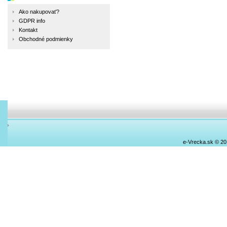
Ako nakupovať?
GDPR info
Kontakt
Obchodné podmienky
e-Vrecka.sk © 2