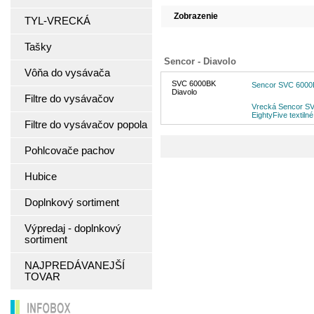
Zobrazenie
TYL-VRECKÁ
Tašky
Sencor - Diavolo
Vôňa do vysávača
SVC 6000BK
Sencor SVC 6000B
Diavolo
Filtre do vysávačov
Vrecká Sencor SV
EightyFive textiln
Filtre do vysávačov popola
Pohlcovače pachov
Hubice
Doplnkový sortiment
Výpredaj - doplnkový
sortiment
NAJPREDÁVANEJŠÍ
TOVAR
INFOBOX