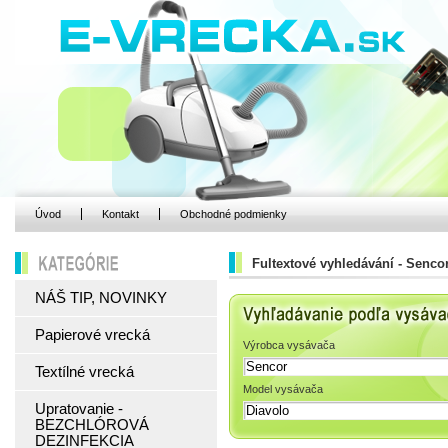
Úvod
Kontakt
Obchodné podmienky
Fultextové vyhledávání - Sencor
KATEGÓRIE
NÁŠ TIP, NOVINKY
Vyhľadávanie podľa 
Papierové vrecká
Výrobca vysávača
Textílné vrecká
Model vysávača
Upratovanie -
BEZCHLÓROVÁ
DEZINFEKCIA