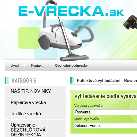
Úvod
Kontakt
Obchodné podmienky
Fultextové vyhledávání - Rowen
KATEGÓRIE
NÁŠ TIP, NOVINKY
Vyhľadávanie podľa 
Papierové vrecká
Výrobca vysávača
Textílné vrecká
Model vysávača
Upratovanie -
BEZCHLÓROVÁ
DEZINFEKCIA