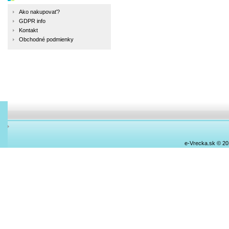
Ako nakupovať?
GDPR info
Kontakt
Obchodné podmienky
e-Vrecka.sk © 2