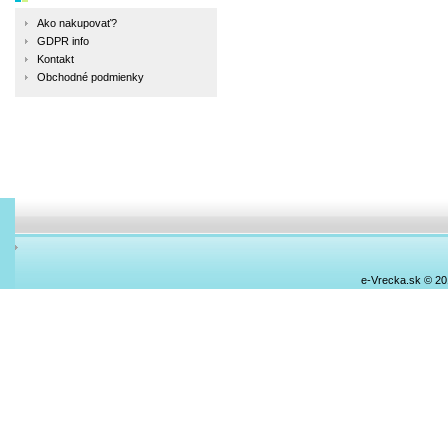
Ako nakupovať?
GDPR info
Kontakt
Obchodné podmienky
e-Vrecka.sk © 2