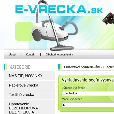
Úvod
Kontakt
Obchodné podmienky
Fultextové vyhledávání - Electro
KATEGÓRIE
NÁŠ TIP, NOVINKY
Vyhľadávanie podľa 
Papierové vrecká
Výrobca vysávača
Textílné vrecká
Model vysávača
Upratovanie -
BEZCHLÓROVÁ
DEZINFEKCIA