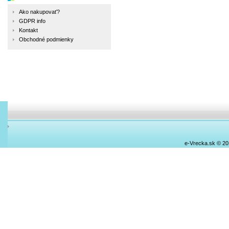
Ako nakupovať?
GDPR info
Kontakt
Obchodné podmienky
e-Vrecka.sk © 2