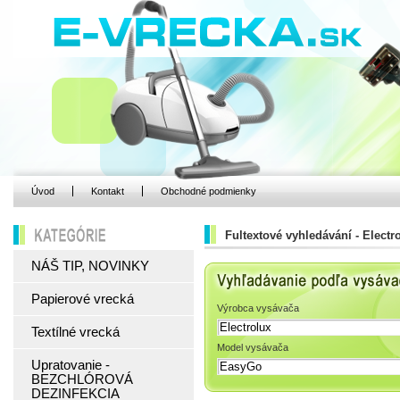
Úvod
Kontakt
Obchodné podmienky
Fultextové vyhledávání - Electr
KATEGÓRIE
NÁŠ TIP, NOVINKY
Vyhľadávanie podľa 
Papierové vrecká
Výrobca vysávača
Textílné vrecká
Model vysávača
Upratovanie -
BEZCHLÓROVÁ
DEZINFEKCIA