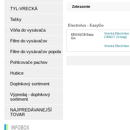
Zobrazenie
TYL-VRECKÁ
Tašky
Electrolux - EasyGo
Vôňa do vysávača
Vrecká Electrolu
EEG41CB Easy
CBAGT (S-bag)
Go
Filtre do vysávačov
Vrecká Electrol
Filtre do vysávačov popola
Pohlcovače pachov
Hubice
Doplnkový sortiment
Výpredaj - doplnkový
sortiment
NAJPREDÁVANEJŠÍ
TOVAR
INFOBOX