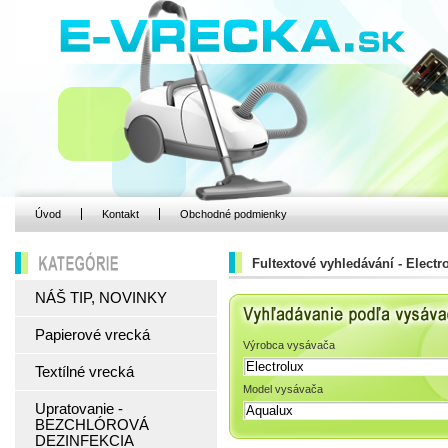
Úvod
Kontakt
Obchodné podmienky
Fultextové vyhledávání - Electr
KATEGÓRIE
NÁŠ TIP, NOVINKY
Vyhľadávanie podľa 
Papierové vrecká
Výrobca vysávača
Textílné vrecká
Model vysávača
Upratovanie -
BEZCHLÓROVÁ
DEZINFEKCIA