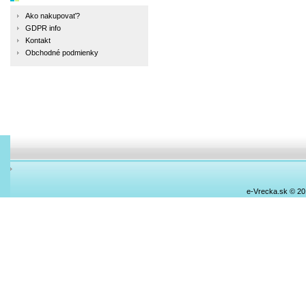
Ako nakupovať?
GDPR info
Kontakt
Obchodné podmienky
e-Vrecka.sk © 2